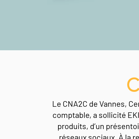
C
Le CNA2C de Vannes, Cen
comptable, a sollicité EK
produits, d’un présentoi
réseaux sociaux. À la