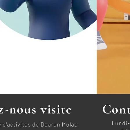
-nous visite
Cont
Lundi-
 d'activités de Doaren Molac