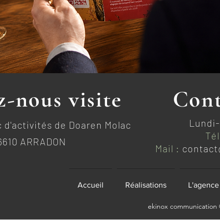
-nous visite
Cont
Lundi-
 d'activités de Doaren Molac
Tél
6610 ARRADON
Mail :
contact
Accueil
Réalisations
L'agence
ekinox communication ©